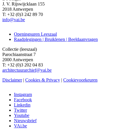
J. V. Rijswijcklaan 155
2018 Antwerpen
T: +32 (0)3 242 89 70
info@vai.be
Openingsuren Leeszaal
Raadplegingen | Bruiklenen | Beeldaanvragen
Hoofdnavigatie
Collectie (leeszaal)
Parochiaanstraat 7
2000 Antwerpen
T: +32 (0)3 202 04 83
architectuurarchief@vai.be
Disclaimer
|
Cookies & Privacy
|
Cookievoorkeuren
Instagram
Facebook
Social
Linkedin
media
Twitter
Youtube
Nieuwsbrief
VAi.be