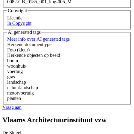
0082-GB_0185_001_img-005_M
Copyright
Licentie
In Copyright
Ai generated tags
Meer info over AI generated tags
Herkend documenttype
Foto (kleur)
Herkende objecten op beeld
boom
woonhuis
voertuig
gras
landschap
natuurlandschap
motorvoertuig
planten
Vraag aan
Vlaams Architectuurinstituut vzw
De Singel